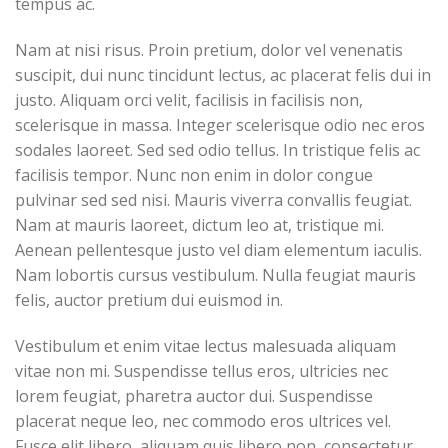
tempus ac.
Nam at nisi risus. Proin pretium, dolor vel venenatis
suscipit, dui nunc tincidunt lectus, ac placerat felis dui in
justo. Aliquam orci velit, facilisis in facilisis non,
scelerisque in massa. Integer scelerisque odio nec eros
sodales laoreet. Sed sed odio tellus. In tristique felis ac
facilisis tempor. Nunc non enim in dolor congue
pulvinar sed sed nisi. Mauris viverra convallis feugiat.
Nam at mauris laoreet, dictum leo at, tristique mi.
Aenean pellentesque justo vel diam elementum iaculis.
Nam lobortis cursus vestibulum. Nulla feugiat mauris
felis, auctor pretium dui euismod in.
Vestibulum et enim vitae lectus malesuada aliquam
vitae non mi. Suspendisse tellus eros, ultricies nec
lorem feugiat, pharetra auctor dui. Suspendisse
placerat neque leo, nec commodo eros ultrices vel.
Fusce elit libero, aliquam quis libero non, consectetur