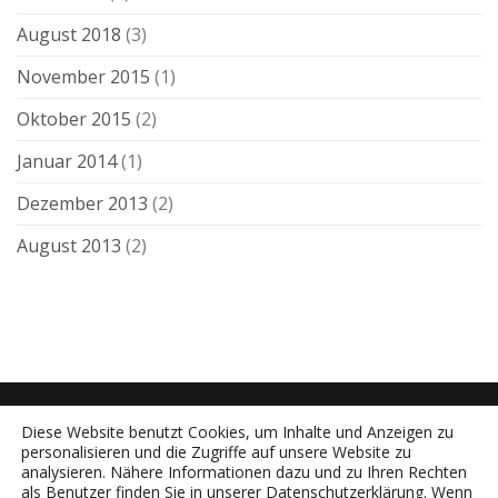
August 2018
(3)
November 2015
(1)
Oktober 2015
(2)
Januar 2014
(1)
Dezember 2013
(2)
August 2013
(2)
Diese Website benutzt Cookies, um Inhalte und Anzeigen zu
SKE Kommunalentwicklungsgesellschaft mbH
personalisieren und die Zugriffe auf unsere Website zu
analysieren. Nähere Informationen dazu und zu Ihren Rechten
Grüner Platz 10 | 08289 Schneeberg | E-Mail: info@ske-
als Benutzer finden Sie in unserer
Datenschutzerklärung
. Wenn